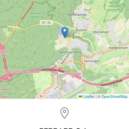
Leaflet
|
©
OpenStreetMap