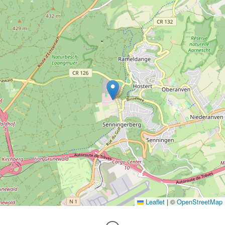
Leaflet
|
©
OpenStreetMap