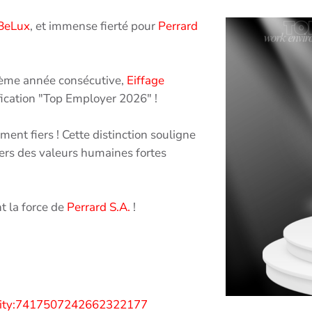
 BeLux
, et immense fierté pour
Perrard
ième année consécutive,
Eiffage
fication "Top Employer 2026" !
ent fiers ! Cette distinction souligne
ers des valeurs humaines fortes
 la force de
Perrard S.A.
!
tivity:7417507242662322177